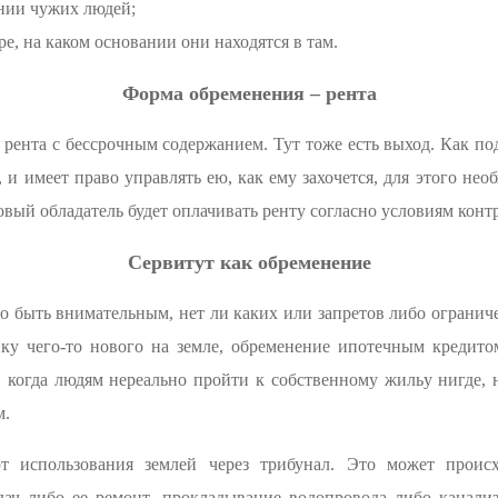
ании чужих людей;
е, на каком основании они находятся в там.
Форма обременения – рента
ента с бессрочным содержанием. Тут тоже есть выход. Как по
и имеет право управлять ею, как ему захочется, для этого нео
овый обладатель будет оплачивать ренту согласно условиям контр
Сервитут как обременение
 быть внимательным, нет ли каких или запретов либо огранич
ку чего-то нового на земле, обременение ипотечным кредитом
, когда людям нереально пройти к собственному жильу нигде, н
м.
ют использования землей через трибунал. Это может проис
дач либо ее ремонт, прокладывание водопровода либо канал