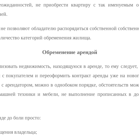
ожиданностей, не приобрести квартиру с так именуемым о
ней.
 не позволяют обладателю распорядиться собственной собственно
количество категорий обременения жилища.
Обременение арендой
изовать недвижимость, находящуюся в аренде, то ему следует,
 с покупателем и переоформить контракт аренды уже на ново
т с арендатором, можно в однобоком порядке, обстоятельств мож
омашней техники и мебели, не выполнение прописанных в дого
нде до боли просто:
ещения владельца;