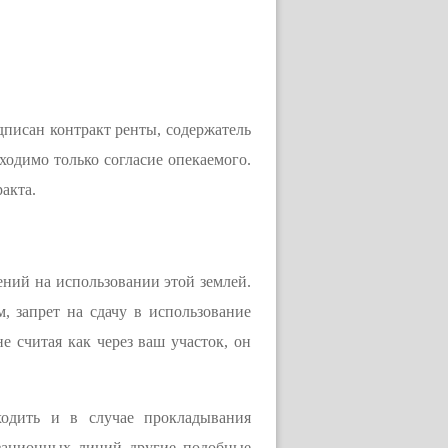
дписан контракт ренты, содержатель
бходимо только согласие опекаемого.
акта.
ений на использовании этой землей.
, запрет на сдачу в использование
е считая как через ваш участок, он
ходить и в случае прокладывания
изационных линий другие подобные