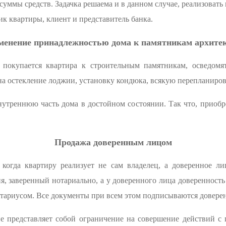
уммы средств. Задачка решаема и в данном случае, реализовать 
ик квартиры, клиент и представитель банка.
менение принадлежностью дома к памятникам архите
 покупается квартира к строительным памятникам, осведомя
 на остекление лоджии, установку кондюка, всякую перепланиров
нутреннюю часть дома в достойном состоянии. Так что, приобр
Продажа доверенным лицом
 когда квартиру реализует не сам владелец, а доверенное ли
я, заверенный нотариально, а у доверенного лица доверенност
отариусом. Все документы при всем этом подписываются довере
е представляет собой ограничение на совершение действий с