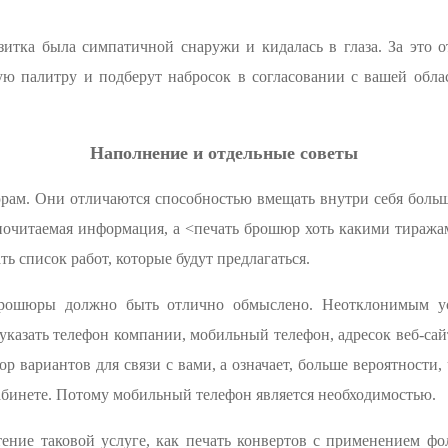
зитка была симпатичной снаружи и кидалась в глаза. За это 
ую палитру и подберут набросок в согласовании с вашей обла
Наполнение и отдельные советы
ам. Они отличаются способностью вмещать внутри себя больш
почитаемая информация, а <печать брошюр хоть какими тиражам
ь список работ, которые будут предлагаться.
брошюры должно быть отлично обмыслено. Неотклонимым у
казать телефон компании, мобильный телефон, адресок веб-сай
 вариантов для связи с вами, а означает, больше вероятности, 
кабинете. Потому мобильный телефон является необходимостью.
ние таковой услуге, как печать конвертов с применением фо