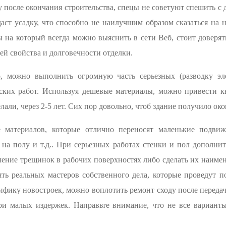
ду после окончания строительства, спецы не советуют спешить 
аст усадку, что способно не наилучшим образом сказаться на
ы на который всегда можно выяснить в сети Веб, стоит доверят
ией свойства и долговечности отделки.
о, можно выполнить огромную часть серьезных (разводку эл
еских работ. Используя дешевые материалы, можно привести к
елали, через 2-5 лет. Сих пор довольно, чтоб здание получило ок
 материалов, которые отлично переносят маленькие подвиж
на полу и т.д.. При серьезных работах стенки и пол дополни
ние трещинок в рабочих поверхностях либо сделать их наимен
ять реальных мастеров собственного дела, которые проведут п
ифику новостроек, можно воплотить ремонт сходу после перед
ри малых издержек. Направьте внимание, что не все вариант